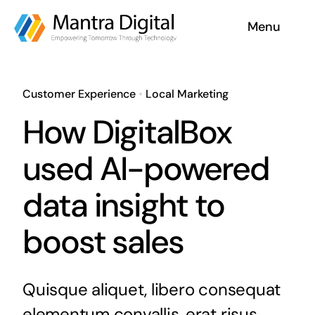
Skip
Menu
to
content
Home
Customer Experience
•
Local Marketing
Services
How DigitalBox
Why Us
used AI-powered
data insight to
Case Studies
boost sales
About
Blog
Quisque aliquet, libero consequat
elementum convallis, erat risus